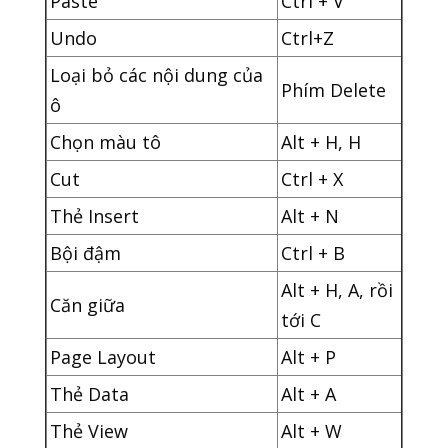
Paste
Ctrl + V
Undo
Ctrl+Z
Loại bỏ các nội dung của
Phím Delete
ô
Chọn màu tô
Alt + H, H
Cut
Ctrl + X
Thẻ Insert
Alt + N
Bội đậm
Ctrl + B
Alt + H, A, rồi
Căn giữa
tới C
Page Layout
Alt + P
Thẻ Data
Alt + A
Thẻ View
Alt + W