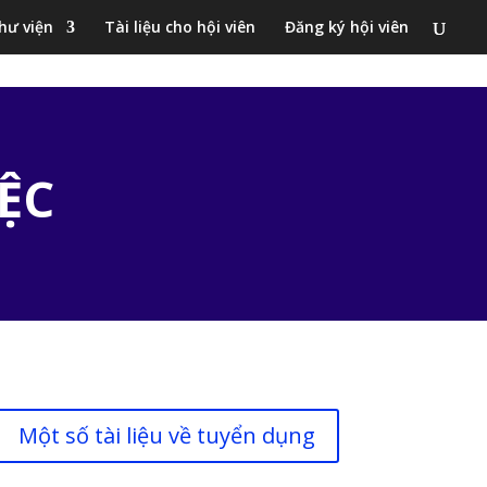
hư viện
Tài liệu cho hội viên
Đăng ký hội viên
ỆC
Một số tài liệu về tuyển dụng