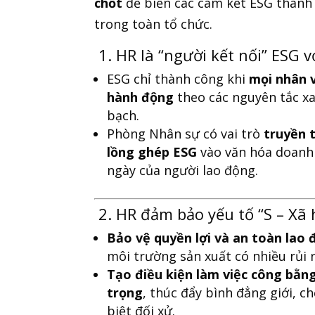
chốt
để biến các cam kết ESG thành
trong toàn tổ chức.
1. HR là “người kết nối” ESG v
ESG chỉ thành công khi
mọi nhân v
hành động
theo các nguyên tắc x
bạch.
Phòng Nhân sự có vai trò
truyền 
lồng ghép ESG
vào văn hóa doanh 
ngày của người lao động.
2. HR đảm bảo yếu tố “S – Xã 
Bảo vệ quyền lợi và an toàn lao
môi trường sản xuất có nhiều rủi r
Tạo điều kiện làm việc công bằn
trọng
, thúc đẩy bình đẳng giới, c
biệt đối xử.