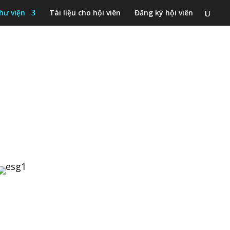
hư viện
Tài liệu cho hội viên
Đăng ký hội viên
này