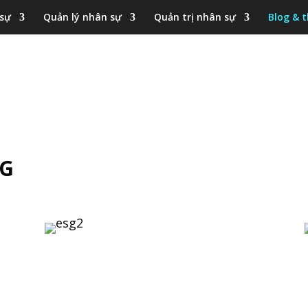
 sự
Quản lý nhân sự
Quản trị nhân sự
Blog & t
SG
 lại thông tin để truy cập bộ tài liệu 