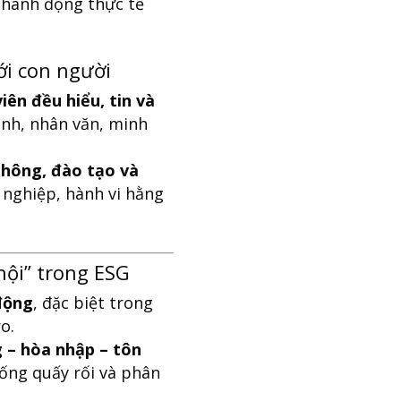
 hành động thực tế
ới con người
iên đều hiểu, tin và
anh, nhân văn, minh
thông, đào tạo và
nghiệp, hành vi hằng
hội” trong ESG
 động
, đặc biệt trong
o.
g – hòa nhập – tôn
hống quấy rối và phân