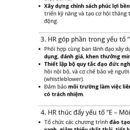
Xây dựng chính sách phúc lợi bề
triển kỹ năng và tạo cơ hội thăng 
động.
3. HR góp phần trong yếu tố “
Phối hợp cùng ban lãnh đạo xây 
dụng, đánh giá, khen thưởng mi
Thiết lập bộ quy tắc đạo đức ng
hồi nội bộ, và cơ chế bảo vệ người
(whistleblower).
Đảm bảo
môi trường làm việc liê
có trách nhiệm
.
4. HR thúc đẩy yếu tố “E – Mô
Tổ chức các chương trình
đào tạo
xanh, giảm thiểu chất thải, tiết