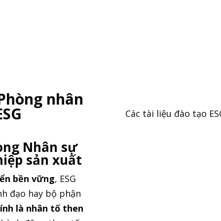
Xem tại đây
 Phòng nhân
ESG
Các tài liệu đào tạo 
òng Nhân sự
hiệp sản xuất
iển bền vững
, ESG
ãnh đạo hay bộ phận
nh là nhân tố then