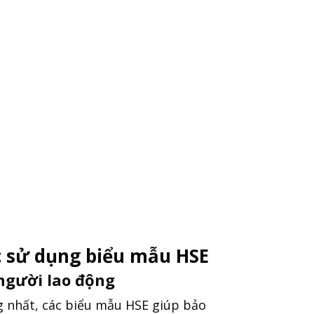
 tin để truy cập bộ tài
liệu này
Xem tại đây
ệc sử dụng biểu mẫu HSE
người lao động
g nhất, các biểu mẫu HSE giúp bảo