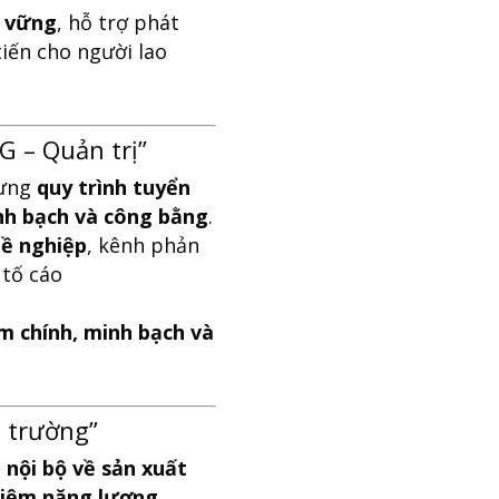
n vững
, hỗ trợ phát
tiến cho người lao
G – Quản trị”
dựng
quy trình tuyển
nh bạch và công bằng
.
hề nghiệp
, kênh phản
 tố cáo
m chính, minh bạch và
i trường”
 nội bộ về sản xuất
 kiệm năng lượng
.