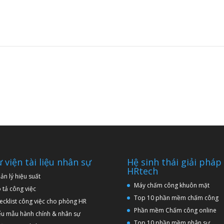
Download Tài liệu
 viện tài liệu nhân sự
Hệ sinh thái giải pháp
HRtech
ản lý hiệu suất
Máy chấm công khuôn mặt
 tả công việc
Top 10 phần mềm chấm công
ecklist công việc cho phòng HR
Phần mềm Chấm công online
ểu mẫu hành chính & nhân sự
Top 10 phần mềm nhân sự