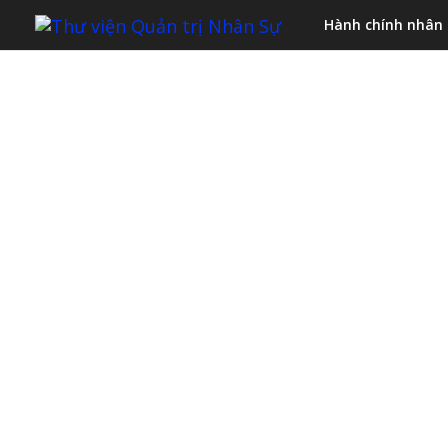
Hành chính nhân
TÀI LIỆU về
QUẢN LÝ 
TRONG DO