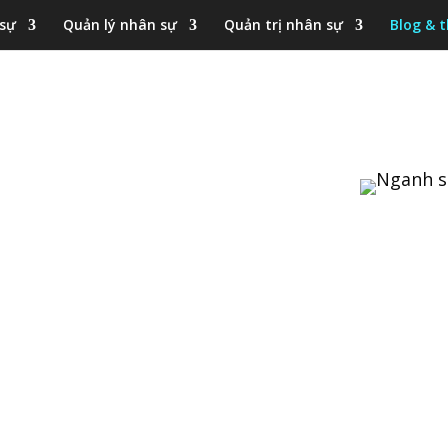
 sự
Quản lý nhân sự
Quản trị nhân sự
Blog & t
NHÂN SỰ
ANH