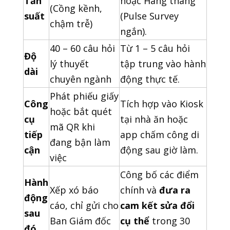
Tần
hoặc Hàng tháng
(Cồng kềnh,
suất
(Pulse Survey
chậm trễ)
ngắn).
40 – 60 câu hỏi
Từ 1 – 5 câu hỏi
Độ
lý thuyết
tập trung vào hành
dài
chuyên ngành
động thực tế.
Phát phiếu giấy
Công
Tích hợp vào Kiosk
hoặc bắt quét
cụ
tại nhà ăn hoặc
mã QR khi
tiếp
app chấm công di
đang bận làm
cận
động sau giờ làm.
việc
Công bố các điểm
Hành
Xếp xó báo
chính và
đưa ra
động
cáo, chỉ gửi cho
cam kết sửa đổi
sau
Ban Giám đốc
cụ thể
trong 30
đó