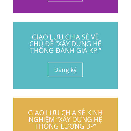
GIAO LƯU CHIA SẺ VỀ
CHỦ ĐỀ “XÂY DỰNG HỆ
THỐNG ĐÁNH GIÁ KPI”
Đăng ký
GIAO LƯU CHIA SẺ KINH
NGHIỆM “XÂY DỰNG HỆ
THỐNG LƯƠNG 3P”