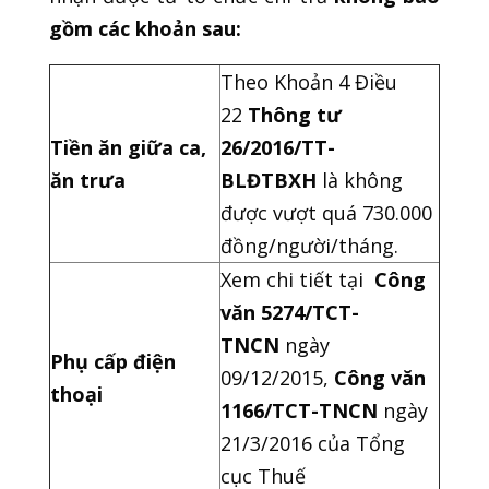
gồm các khoản sau:
Theo Khoản 4 Điều
22
Thông tư
Tiền ăn giữa ca,
26/2016/TT-
ăn trưa
BLĐTBXH
là không
được vượt quá 730.000
đồng/người/tháng.
Xem chi tiết tại
Công
văn 5274/TCT-
TNCN
ngày
Phụ cấp điện
09/12/2015,
Công văn
thoại
1166/TCT-TNCN
ngày
21/3/2016 của Tổng
cục Thuế