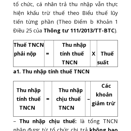
tổ chức, cá nhân trả thu nhập vẫn thực
hiện khấu trừ thuế theo Biểu thuế lũy
tiến từng phần (Theo Điểm b Khoản 1
Điều 25 của
Thông tư 111/2013/TT-BTC
).
Thuế TNCN
Thu nhập
phải nộp
=
tính thuế
X
Thuế
TNCN
suất
a1. Thu nhập tính thuế TNCN
Các
Thu nhập
Thu nhập
khoản
tính thuế
=
chịu thuế
–
giảm trừ
TNCN
TNCN
–
Thu nhập chịu thuế:
là tổng TNCN
nhận được từ tổ chức chi trả
không bao