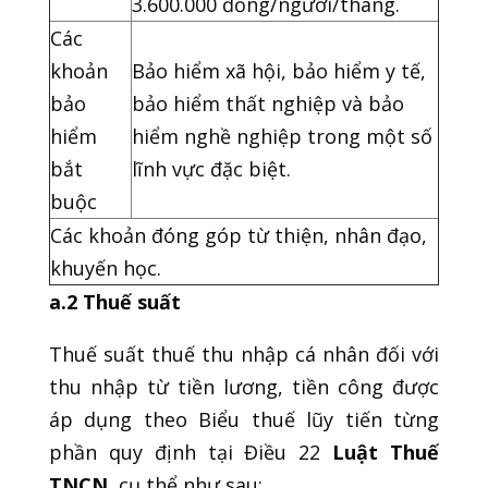
3.600.000 đồng/người/tháng.
Các
khoản
Bảo hiểm xã hội, bảo hiểm y tế,
bảo
bảo hiểm thất nghiệp và bảo
hiểm
hiểm nghề nghiệp trong một số
bắt
lĩnh vực đặc biệt.
buộc
Các khoản đóng góp từ thiện, nhân đạo,
khuyến học.
a.2 Thuế suất
Thuế suất thuế thu nhập cá nhân đối với
thu nhập từ tiền lương, tiền công được
áp dụng theo Biểu thuế lũy tiến từng
phần quy định tại Điều 22
Luật Thuế
TNCN
, cụ thể như sau: