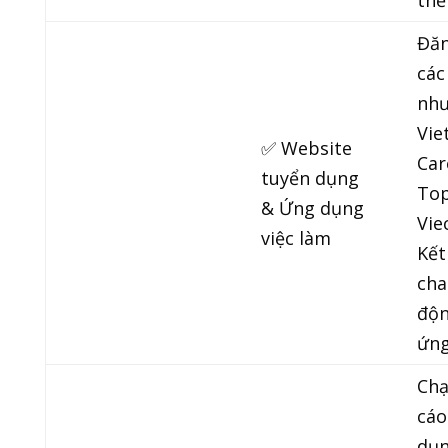
thể
Đăn
các
nh
Vie
✅ Website
Car
tuyển dụng
Top
& Ứng dụng
Vie
việc làm
Kết
cha
độn
ứng
Chạ
cáo
dụn