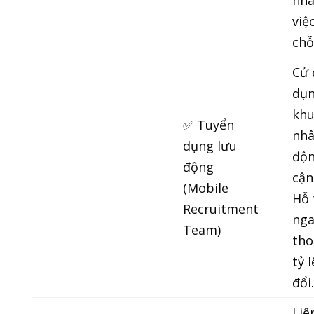
nha
việ
chỗ
Cử 
dụn
khu
✅ Tuyển
nhâ
dụng lưu
độn
động
cận
(Mobile
Hỗ 
Recruitment
nga
Team)
tho
tỷ 
đổi.
Liê