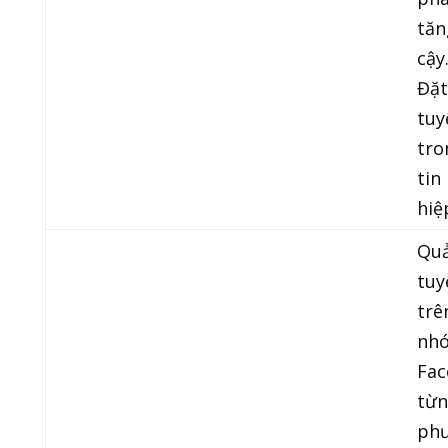
tăn
cậy
Đặt
tuy
tro
tin
hiệ
Quả
tuy
trê
nh
Fac
từn
phư