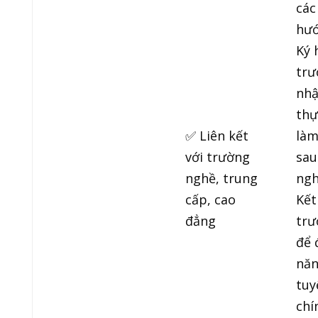
các
hướ
Ký 
trư
nhậ
thự
✅ Liên kết
làm
với trường
sau
nghề, trung
ngh
cấp, cao
Kết
đẳng
trư
để 
năn
tuy
chí