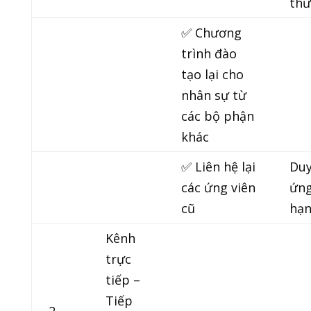
thứ
✅ Chương
trình đào
tạo lại cho
nhân sự từ
các bộ phận
khác
✅ Liên hệ lại
Duy
các ứng viên
ứng
cũ
hạ
Kênh
trực
tiếp –
Tiếp