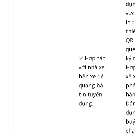
dụn
vực
In 
thi
QR 
qué
✅ Hợp tác
ký 
với nhà xe,
Hợp
bến xe để
xế 
quảng bá
phá
tin tuyển
hàn
dụng.
Dán
dụn
buý
chạ