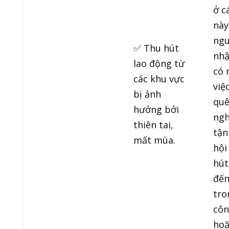
ở c
này
ngu
✅ Thu hút
nhậ
lao động từ
có 
các khu vực
việ
bị ảnh
quê
hưởng bởi
ngh
thiên tai,
tận
mất mùa.
hội
hút
đến
tro
côn
hoặ