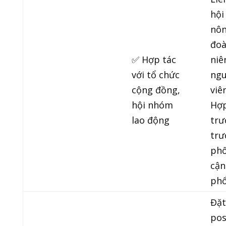
hội
nôn
đoà
✅ Hợp tác
niê
với tổ chức
ng
cộng đồng,
viên
hội nhóm
Hợp
lao động
trư
trư
phố
cận
phổ
Đặt
pos