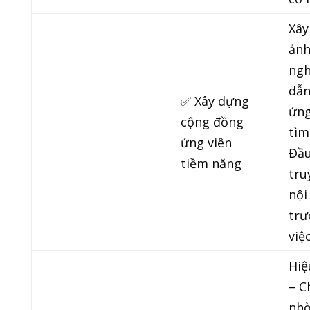
Xây
ảnh
ngh
dẫn
✅ Xây dựng
ứng
cộng đồng
tìm
ứng viên
Đầu
tiềm năng
tru
nội
trư
việc
Hiệ
– C
nhờ