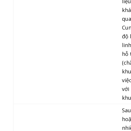
liệ
khá
qua
Cun
độ 
lin
hỗ 
(ch
khu
việ
với
khu
Sau
hoặ
nhi