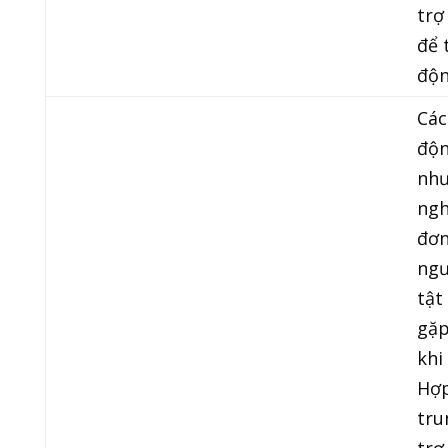
trợ 
để 
độn
Các
độn
như
ngh
đơn
ngư
tật
gặp
khi
Hợp
tru