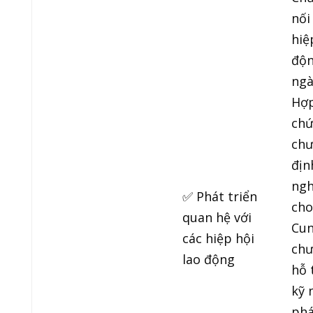
nối
hiệ
độn
ngà
Hợp
chứ
chư
địn
ngh
✅ Phát triển
cho
quan hệ với
Cun
các hiệp hội
chư
lao động
hỗ 
kỹ 
phá