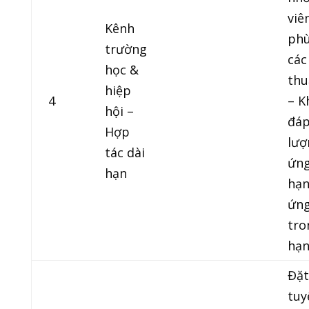
viê
Kênh
phù
trường
các
học &
thu
hiệp
4
– K
hội –
đáp
Hợp
lượ
tác dài
ứng
hạn
hạn
ứng
tro
hạ
Đặt
tuy