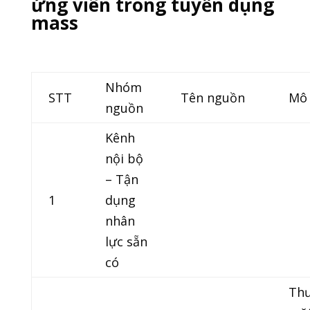
ứng viên trong tuyển dụng
mass
Nhóm
STT
Tên nguồn
Mô 
nguồn
Kênh
nội bộ
– Tận
1
dụng
nhân
lực sẵn
có
Thư