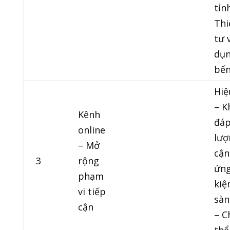
tỉnh
Thi
tư 
dụn
bến
Hiệ
– K
Kênh
đáp
online
lượ
– Mở
cận
3
rộng
ứng
phạm
kiệ
vi tiếp
sàn
cận
– C