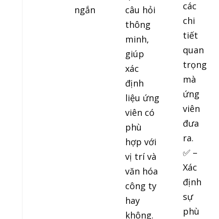
các
ngắn
câu hỏi
chi
thông
tiết
minh,
quan
giúp
trọng
xác
mà
định
ứng
liệu ứng
viên
viên có
đưa
phù
ra.
hợp với
✅ –
vị trí và
Xác
văn hóa
định
công ty
sự
hay
phù
không.