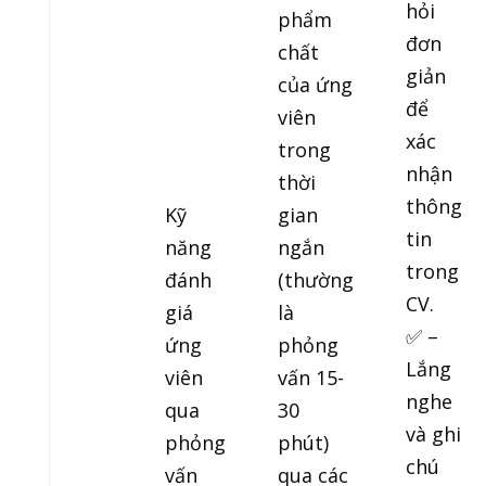
hỏi
phẩm
đơn
chất
giản
của ứng
để
viên
xác
trong
nhận
thời
thông
Kỹ
gian
tin
năng
ngắn
trong
đánh
(thường
CV.
giá
là
✅ –
ứng
phỏng
Lắng
viên
vấn 15-
nghe
qua
30
và ghi
phỏng
phút)
chú
vấn
qua các