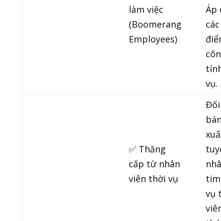
làm việc
Áp 
(Boomerang
các
Employees)
điể
côn
tín
vụ.
Đối
bán
xuấ
✅ Thăng
tuy
cấp từ nhân
nhâ
viên thời vụ
tim
vụ 
viê