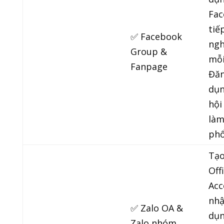
Fac
tiế
✅ Facebook
ngh
Group &
mỗi
Fanpage
Đăn
dụn
hội
làm
phổ
Tạo
Offi
Acc
nhậ
✅ Zalo OA &
dụn
Zalo nhóm