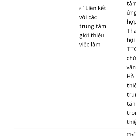
tâm
✅ Liên kết
ứng
với các
hợp
trung tâm
Tha
giới thiệu
hội
việc làm
TT
chứ
vấn
Hỗ 
thi
tru
tăn
tro
thi
Chủ