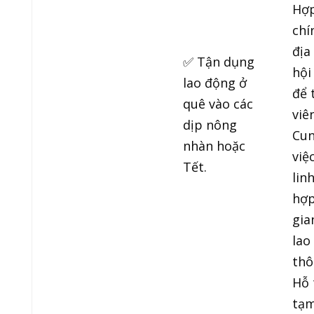
Hợp
chí
địa
✅ Tận dụng
hội
lao động ở
để 
quê vào các
viên
dịp nông
Cun
nhàn hoặc
việ
Tết.
lin
hợp
gia
lao
thô
Hỗ 
tạm