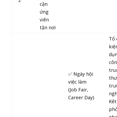
2
cận
ứng
viên
tận nơi
Tổ 
kiệ
dụn
côn
tru
✅ Ngày hội
thư
việc làm
trư
(Job Fair,
ngh
Career Day)
Kết
phỏ