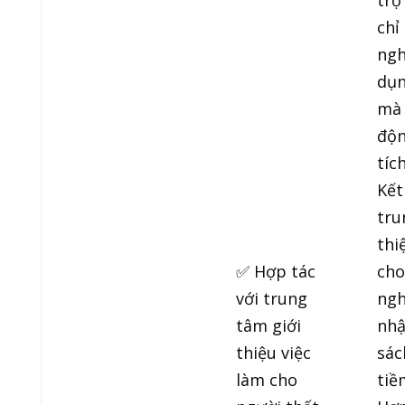
trợ
chỉ
ngh
dụn
mà 
độn
tíc
Kết
tru
thi
✅ Hợp tác
cho
với trung
ngh
tâm giới
nhậ
thiệu việc
sác
làm cho
tiề