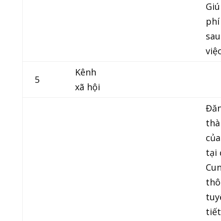
Giú
phí
sau
việc
Kênh
5
xã hội
Đăn
thà
củ
tại
Cun
thô
tuy
tiế