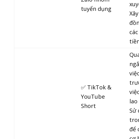
xuy
tuyển dụng
Xây
đồn
các
tiề
Qua
ngắ
việ
trư
✅ TikTok &
việ
YouTube
lao
Short
Sử 
tro
để 
cơ 