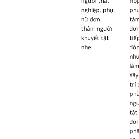
người thất
Hợp
nghiệp, phụ
phụ
nữ đơn
tâm
thân, người
đơn
khuyết tật
tiế
nhẹ.
độn
nhu
làm
Xây
trí
phù
ngư
tật
đón
phẩ