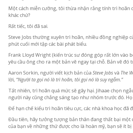
Một cách miễn cưỡng, tôi thừa nhận rằng tính trì hoãn c
khác chứ?
Rất tiếc, tôi đã sai.
Steve Jobs thường xuyên trì hoãn, nhiều đồng nghiệp củ
phút cuối mới tập các bài phát biểu.
Frank Lloyd Wright (kiến trúc sư đóng góp rất lớn vào 
yêu cầu ông cho ra một bản vẽ ngay tại chỗ. Bản vẽ đó t
Aaron Sorkin, người viết kịch bản của
Steve Jobs
và
The W
lời,
“Người ta gọi nó là trì hoãn, tôi gọi nó là suy ngẫm.”
Tất nhiên, trì hoãn quá mức sẽ gây hại. Jihaae chọn n
người này cũng chẳng sáng tạo như nhóm trước đó. Họ p
Để hạn chế kiểu trì hoãn tiêu cực, các nhà khoa học đã đ
Đầu tiên, hãy tưởng tượng bản thân đang thất bại một cá
của bạn về những thứ được cho là hoàn mỹ, bạn sẽ ít bị