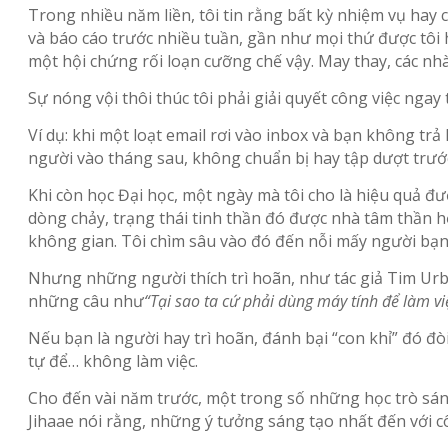
Trong nhiều năm liền, tôi tin rằng bất kỳ nhiệm vụ hay
và báo cáo trước nhiều tuần, gần như mọi thứ được tôi 
một hội chứng rối loạn cưỡng chế vậy. May thay, các nhà
Sự nóng vội thôi thúc tôi phải giải quyết công việc ngay
Ví dụ: khi một loạt email rơi vào inbox và bạn không tr
người vào tháng sau, không chuẩn bị hay tập dượt trư
Khi còn học Đại học, một ngày mà tôi cho là hiệu quả đượ
dòng chảy, trạng thái tinh thần đó được nhà tâm thần họ
không gian. Tôi chìm sâu vào đó đến nỗi mấy người bạn 
Nhưng những người thích trì hoãn, như tác giả Tim Urban 
những câu như
“Tại sao ta cứ phải dùng máy tính để làm việ
Nếu bạn là người hay trì hoãn, đánh bại “con khỉ” đó đò
tự để… không làm việc.
Cho đến vài năm trước, một trong số những học trò sáng t
Jihaae nói rằng, những ý tưởng sáng tạo nhất đến với cô