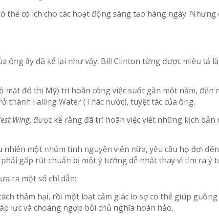
ó thể có ích cho các hoạt động sáng tạo hàng ngày. Nhưng c
a ông ấy đã kể lại như vậy. Bill Clinton từng được miêu tả 
bộ mặt đô thị Mỹ) trì hoãn công việc suốt gần một năm, đế
rở thành Falling Water (Thác nước), tuyệt tác của ông.
est Wing
, được kể rằng đã trì hoãn việc viết những kịch bản 
gẫu nhiên một nhóm tình nguyện viên nữa, yêu cầu họ đợi đế
hải gấp rút chuẩn bị một ý tưởng dễ nhất thay vì tìm ra ý 
ưa ra một số chỉ dẫn:
ch thảm hại, rồi một loạt cảm giác lo sợ có thể giúp guồng
 áp lực và choáng ngợp bởi chủ nghĩa hoàn hảo.