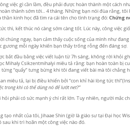
 công việc gì cần lầm, đều phải được hoàn thành một cách nh
hoàn thành sớm tới… 4 tháng. Những bạn nói đùa rằng, tôi 
 thần kinh học đã tìm ra cái tên cho tình trạng đó:
Chứng nó
 tức thì, kết thúc nó càng sớm càng tốt. Lúc này, công việc g
ả lời chúng ngay, bạn cảm thấy cuộc sống của mình như đang 
ớc gương mỗi ngày khiến bạn thấy trống rỗng đến đáng sợ.
c bắt đầu bằng việc viết luận từ 7h sáng, không rời khỏi gh
c Mihaly Csikzentmihalyi miêu tả rằng: bạn hoàn toàn bị cuố
từng “quẩy” tưng bừng khi tôi đang viết bài mà tôi chẳng hề
miêu tả, lại bị điều khiển bởi “con khỉ hài lòng tức thì”(Ins
c trong khi có thể dùng nó để lướt net?”
i hỏi phải có sức mạnh ý chí rất lớn. Tuy nhiên, người mắc c
ạo nhất của tôi, Jihaae Shin (giờ là giáo sư tại Đại học Wis
 sau khi trì hoãn một công việc nào đó.