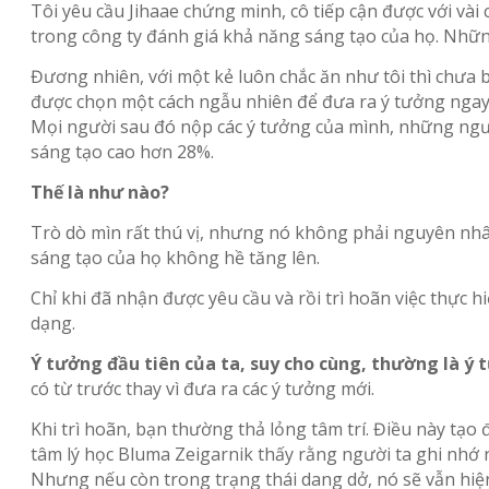
Tôi yêu cầu Jihaae chứng minh, cô tiếp cận được với vài
trong công ty đánh giá khả năng sáng tạo của họ. Những
Đương nhiên, với một kẻ luôn chắc ăn như tôi thì chưa b
được chọn một cách ngẫu nhiên để đưa ra ý tưởng ngay l
Mọi người sau đó nộp các ý tưởng của mình, những ngườ
sáng tạo cao hơn 28%.
Thế là như nào?
Trò dò mìn rất thú vị, nhưng nó không phải nguyên nhân
sáng tạo của họ không hề tăng lên.
Chỉ khi đã nhận được yêu cầu và rồi trì hoãn việc thực h
dạng.
Ý tưởng đầu tiên của ta, suy cho cùng, thường là ý 
có từ trước thay vì đưa ra các ý tưởng mới.
Khi trì hoãn, bạn thường thả lỏng tâm trí. Điều này tạ
tâm lý học Bluma Zeigarnik thấy rằng người ta ghi nhớ 
Nhưng nếu còn trong trạng thái dang dở, nó sẽ vẫn hiện