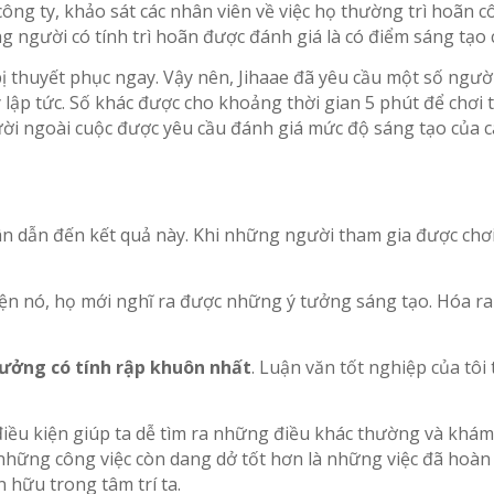
 công ty, khảo sát các nhân viên về việc họ thường trì hoãn
 người có tính trì hoãn được đánh giá là có điểm sáng tạo
ị thuyết phục ngay. Vậy nên, Jihaae đã yêu cầu một số ngườ
ập tức. Số khác được cho khoảng thời gian 5 phút để chơi t
i ngoài cuộc được yêu cầu đánh giá mức độ sáng tạo của cá
 dẫn đến kết quả này. Khi những người tham gia được chơi đ
iện nó, họ mới nghĩ ra được những ý tưởng sáng tạo. Hóa ra 
tưởng có tính rập khuôn nhất
. Luận văn tốt nghiệp của tôi
o điều kiện giúp ta dễ tìm ra những điều khác thường và kh
những công việc còn dang dở tốt hơn là những việc đã hoàn 
 hữu trong tâm trí ta.