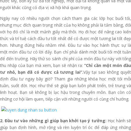
nước Mỹ, bốn kỹ sư đã tốt nghiệp, một đại tá không quân và một vài
người khác cũng có địa vị xã hội khá quan trọng.
Ngày nay có nhiều người chọn cách tham gia các lớp học buổi tối,
nhưng mục đích quan trọng nhất của họ không phải là tấm bằng, đối
với họ đó chỉ là một mảnh giấy mà thôi. Họ đi học để nâng cao kiến
thức và trí tuệ cách đầu tư tốt nhất để có được một tương lai tốt đẹp
hơn. Nhưng đừng hiểu nhầm nhé. Đầu tư vào học hành thực sự là
một món đầu tư có lời đấy. Bạn chỉ phải dành một buổi tối một tuần
để đến trường. Hãy thử so sánh chi phí của món đầu tư này với tổng
thu nhập của bạn mà xem, bạn sẽ nhận ra:
“Chỉ cần một món đầ
tư nhỏ, bạn đã có được cả tương lai”.
Vậy tại sao không quyế
định đầu tư ngay bây giờ? Tham gia những khóa học một tối mỗi
tuần, suốt đời. Học như thế sẽ giúp bạn luôn phát triển, trẻ trung và
linh hoạt. Bạn sẽ không bị lạc hậu trong chuyên môn. Bạn còn có
những cơ hội làm quen, tiếp cận với những người có cùng chí hướng.
2. Đầu tư vào những gì giúp bạn khởi tạo ý tưởng:
Học hành s
giúp bạn định hình, mở rộng và rèn luyện trí óc để đáp ứng những