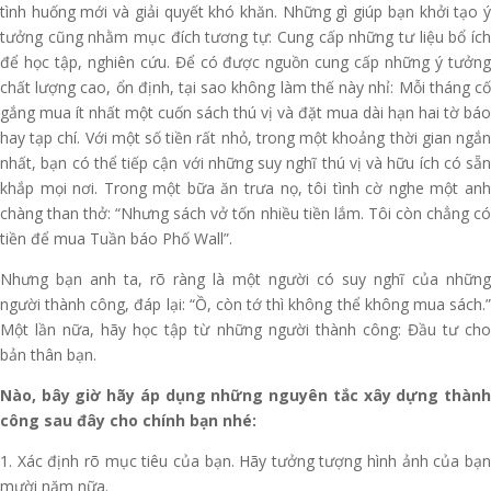
tình huống mới và giải quyết khó khăn. Những gì giúp bạn khởi tạo ý
tưởng cũng nhằm mục đích tương tự: Cung cấp những tư liệu bổ ích
để học tập, nghiên cứu. Để có được nguồn cung cấp những ý tưởng
chất lượng cao, ổn định, tại sao không làm thế này nhỉ: Mỗi tháng cố
gắng mua ít nhất một cuốn sách thú vị và đặt mua dài hạn hai tờ báo
hay tạp chí. Với một số tiền rất nhỏ, trong một khoảng thời gian ngắn
nhất, bạn có thể tiếp cận với những suy nghĩ thú vị và hữu ích có sẵn
khắp mọi nơi. Trong một bữa ăn trưa nọ, tôi tình cờ nghe một anh
chàng than thở: “Nhưng sách vở tốn nhiều tiền lắm. Tôi còn chẳng có
tiền để mua Tuần báo Phố Wall”.
Nhưng bạn anh ta, rõ ràng là một người có suy nghĩ của những
người thành công, đáp lại: “Ồ, còn tớ thì không thể không mua sách.”
Một lần nữa, hãy học tập từ những người thành công: Đầu tư cho
bản thân bạn.
Nào, bây giờ hãy áp dụng những nguyên tắc xây dựng thành
công sau đây cho chính bạn nhé:
1. Xác định rõ mục tiêu của bạn. Hãy tưởng tượng hình ảnh của bạn
mười năm nữa.