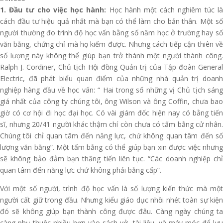
1. Đầu tư cho việc học hành:
Học hành một cách nghiêm túc l
cách đầu tư hiệu quả nhất mà bạn có thể làm cho bản thân. Một số
người thường đo trình độ học vấn bằng số năm học ở trường hay số
văn bằng, chứng chỉ mà họ kiếm được. Nhưng cách tiếp cận thiên về
số lượng này không thể giúp bạn trở thành một người thành công.
Ralph J. Cordiner, Chủ tịch Hội đồng Quản trị của Tập đoàn General
Electric, đã phát biểu quan điểm của những nhà quản trị doanh
nghiệp hàng đầu về học vấn: “ Hai trong số những vị Chủ tịch sáng
giá nhất của công ty chúng tôi, ông Wilson và ông Coffin, chưa bao
giờ có cơ hội đi học đại học. Có vài giám đốc hiện nay có bằng tiến
sĩ, nhưng 20/41 người khác thậm chí còn chưa có tấm bằng cử nhân.
Chúng tôi chỉ quan tâm đến năng lực, chứ không quan tâm đến số
lượng văn bằng”. Một tấm bằng có thể giúp bạn xin được việc nhưng
sẽ không bảo đảm bạn thăng tiến liên tục. “Các doanh nghiệp chỉ
quan tâm đến năng lực chứ không phải bằng cấp”.
Với một số người, trình độ học vấn là số lượng kiến thức mà một
người cất giữ trong đầu. Nhưng kiểu giáo dục nhồi nhét toàn sự kiện
đó sẽ không giúp bạn thành công được đâu. Càng ngày chúng ta
càng phụ thuộc nhiều hơn vào sách vở, tài liệu, và máy móc để lưu