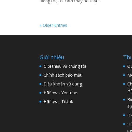
Riêng tôi, tôi cảm thấy nó thật...
« Older Entries
Giới thiệu
Thư
Giới thiệu về chúng tôi
Qu
Chính sách bảo mật
Mô
Điều khoản sử dụng
Ch
H
HRflow - Youtube
Bi
HRflow - Tiktok
s
HR
HR
ng