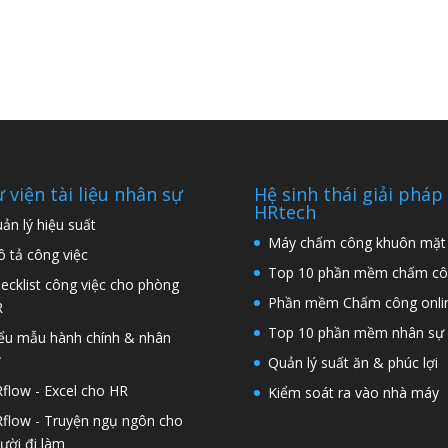
 viện tài liệu nhân sự
Hệ sinh thái giải pháp
HRtech
ản lý hiệu suất
Máy chấm công khuôn mặt
 tả công việc
Top 10 phần mềm chấm cô
ecklist công việc cho phòng
Phần mềm Chấm công onli
R
Top 10 phần mềm nhân sự
ểu mẫu hành chính & nhân
ự
Quản lý suất ăn & phúc lợi
flow - Excel cho HR
Kiểm soát ra vào nhà máy
flow - Truyện ngụ ngôn cho
ười đi làm