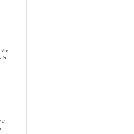
 trăm
viên
như
?