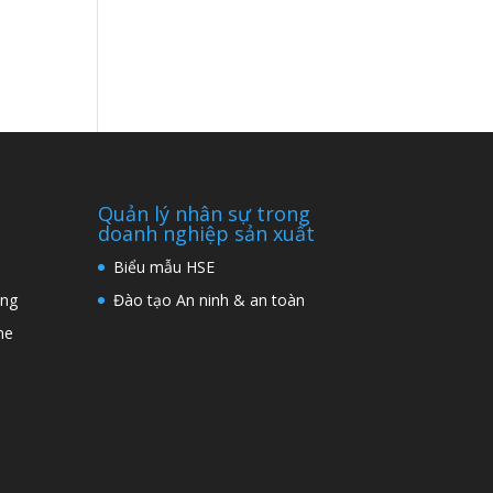
Quản lý nhân sự trong
doanh nghiệp sản xuất
Biểu mẫu HSE
ng
Đào tạo An ninh & an toàn
ne