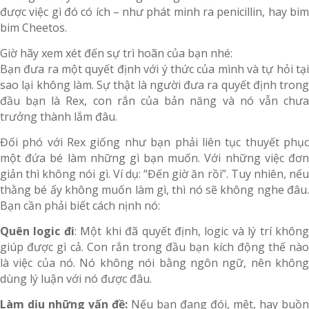
được việc gì đó có ích – như phát minh ra penicillin, hay bim
bim Cheetos.
Giờ hãy xem xét đến sự trì hoãn của bạn nhé:
Bạn đưa ra một quyết định với ý thức của mình và tự hỏi tại
sao lại không làm. Sự thật là người đưa ra quyết định trong
đầu bạn là Rex, con rắn của bản năng và nó vẫn chưa
trưởng thành lắm đâu.
Đối phó với Rex giống như bạn phải liên tục thuyết phục
một đứa bé làm những gì bạn muốn. Với những việc đơn
giản thì không nói gì. Ví dụ: “Đến giờ ăn rồi”. Tuy nhiên, nếu
thằng bé ấy không muốn làm gì, thì nó sẽ không nghe đâu.
Bạn cần phải biết cách nịnh nó:
Quên logic đi
: Một khi đã quyết định, logic và lý trí khôn
giúp được gì cả. Con rắn trong đầu bạn kích động thế nào
là việc của nó. Nó không nói bằng ngôn ngữ, nên không
dùng lý luận với nó được đâu.
Làm dịu những vấn đề:
Nếu bạn đang đói, mệt, hay buồn