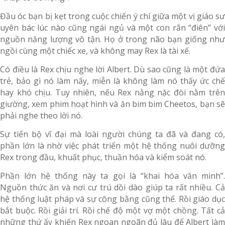
Đầu óc bạn bị kẹt trong cuộc chiến ý chí giữa một vị giáo sư
uyên bác lúc nào cũng ngái ngủ và một con rắn “điên” với
nguồn năng lượng vô tận. Họ ở trong não bạn giống như
ngồi cùng một chiếc xe, và không may Rex là tài xế.
Có điều là Rex chịu nghe lời Albert. Dù sao cũng là một đứa
trẻ, bảo gì nó làm nấy, miễn là không làm nó thấy ức chế
hay khó chịu. Tuy nhiên, nếu Rex nằng nặc đòi nằm trên
giường, xem phim hoạt hình và ăn bim bim Cheetos, bạn sẽ
phải nghe theo lời nó.
Sự tiến bộ vĩ đại mà loài người chúng ta đã và đang có,
phần lớn là nhờ việc phát triển một hệ thống nuôi dưỡng
Rex trong đầu, khuất phục, thuần hóa và kiểm soát nó.
Phần lớn hệ thống này ta gọi là “khai hóa văn minh”.
Nguồn thức ăn và nơi cư trú dồi dào giúp ta rất nhiều. Cả
hệ thống luật pháp và sự công bằng cũng thế. Rồi giáo dục
bắt buộc. Rồi giải trí. Rồi chế độ một vợ một chồng. Tất cả
những thứ ấy khiến Rex ngoan ngoãn đủ lâu để Albert làm