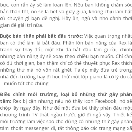
bực, con rắn ấy sẽ làm loạn lên. Nếu bạn không chăm sóc
bản thân tốt, nó sẽ la hét và giãy giũa, không chịu làm bất
cứ chuyện gì bạn đề nghị. Hãy ăn, ngủ và nhớ dành thời
gian để giải trí nữa.
Buộc bản thân phải bắt đầu trước:
Việc quan trọng nhấ
bạn có thể làm là bắt đầu. Phần lớn bản năng của Rex là
tránh sự thay đổi, một khi đã bắt đầu làm gì rồi, chính
những bản năng ấy sẽ xoay theo chiều bạn muốn. Chỉ cần
có đủ thời gian, bạn thậm chí có thể thuyết phục Rex thích
những thứ mà nó vốn rất ghét. Ta ép mấy đứa trẻ trong
nhà đến trường hay đi học thử một lớp piano là có lý do cả
– muốn tốt cho chúng.
Điều chỉnh môi trường, loại bỏ những thứ gây phân
tâm:
Rex bị cận nhưng nếu nó thấy icon Facebook, nó sẽ
chộp lấy ngay đấy. Như để một đứa bé thấy phần đầu một
chương trình TV thật ngầu trước giờ đi ngủ vậy. Thiết kế
môi trường làm việc sao cho đừng có những thứ gây phân
tâm: thoát messenger đi, tắt thông báo các trang mạng xã