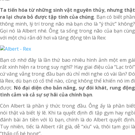
Ta tiến hóa từ những sinh vật nguyên thủy, nhưng thật
ra lại chưa bỏ được tập tính của chúng
. Bạn có biết phầ
thông minh, lý trí trong não mà bạn cho là “ý thức” không?
Gọi nó là Albert nhé. Ông ta sống trong não của bạn cùng
với một chú rắn dở hơi và tăng động tên là Rex:
Bạn có nhớ đây là lần thứ bao nhiêu hình ảnh một em gái
rất xinh hiện ra trong suy nghĩ? Hay giai điệu của “Lạc trôi”
cứ văng vẳng trong đầu bạn dù chỉ mới nghe có vài lần? Đó
là Rex, dù bạn có cố thế nào, cũng không thể khiến nó im đi
được.
Nó đại diện cho bản năng, sự đói khát, rung độn
tình cảm và cả sự sợ hãi của chính bạn
.
Còn Albert là phần ý thức trong đầu. Ông ấy là phần biết
nói thật và biết lý lẽ. Khi ta quyết định đi tập gym hay ngồi
đánh bài ăn tiền với lũ bạn, chính là do Albert quyết định.
Tuy nhiên, tiếc là Albert rất già, dễ “xìu” và, thôi tạm gọi là
“thấp cổ bé họng”.