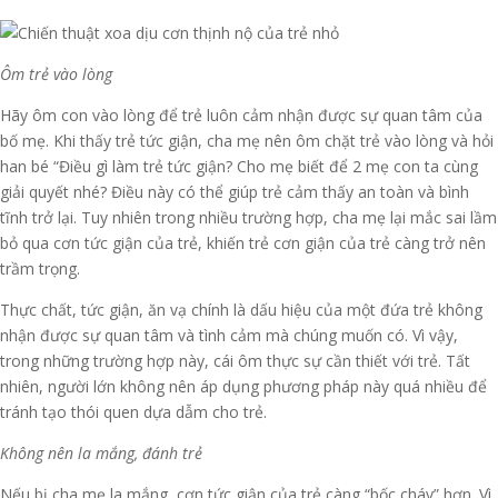
Ôm trẻ vào lòng
Hãy ôm con vào lòng để trẻ luôn cảm nhận được sự quan tâm của
bố mẹ. Khi thấy trẻ tức giận, cha mẹ nên ôm chặt trẻ vào lòng và hỏi
han bé “Điều gì làm trẻ tức giận? Cho mẹ biết để 2 mẹ con ta cùng
giải quyết nhé? Điều này có thể giúp trẻ cảm thấy an toàn và bình
tĩnh trở lại. Tuy nhiên trong nhiều trường hợp, cha mẹ lại mắc sai lầm
bỏ qua cơn tức giận của trẻ, khiến trẻ cơn giận của trẻ càng trở nên
trầm trọng.
Thực chất, tức giận, ăn vạ chính là dấu hiệu của một đứa trẻ không
nhận được sự quan tâm và tình cảm mà chúng muốn có. Vì vậy,
trong những trường hợp này, cái ôm thực sự cần thiết với trẻ. Tất
nhiên, người lớn không nên áp dụng phương pháp này quá nhiều để
tránh tạo thói quen dựa dẫm cho trẻ.
Không nên la mắng, đánh trẻ
Nếu bị cha mẹ la mắng, cơn tức giận của trẻ càng “bốc cháy” hơn. Vì