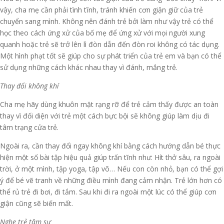
vậy, cha mẹ cần phải tình tĩnh, tránh khiến cơn giận giữ của trẻ
chuyển sang mình. Không nên đánh trẻ bởi làm như vậy trẻ có thể
học theo cách ứng xử của bố mẹ để ứng xử với mọi người xung
quanh hoặc trẻ sẽ trở lên lì đòn dẫn đến đòn roi không có tác dụng.
Một hình phạt tốt sẽ giúp cho sự phát triển của trẻ em và bạn có thể
sử dụng những cách khác nhau thay vì đánh, mắng trẻ.
Thay đổi không khí
Cha mẹ hãy dùng khuôn mặt rạng rỡ để trẻ cảm thấy được an toàn
thay vì đối diện với trẻ một cách bực bội sẽ không giúp làm dịu đi
tâm trạng cửa trẻ.
Ngoài ra, cần thay đổi ngay không khí bằng cách hướng dẫn bé thực
hiện một số bài tập hiệu quả giúp trấn tĩnh như: Hít thở sâu, ra ngoài
trời, ở một mình, tập yoga, tập võ… Nếu con còn nhỏ, bạn có thể gợi
ý để bé vẽ tranh về những điều mình đang cảm nhận. Trẻ lớn hơn có
thể rủ trẻ đi bơi, đi tắm. Sau khi đi ra ngoài một lúc có thể giúp cơn
giận cũng sẽ biến mất.
Nghe trẻ tâm sự