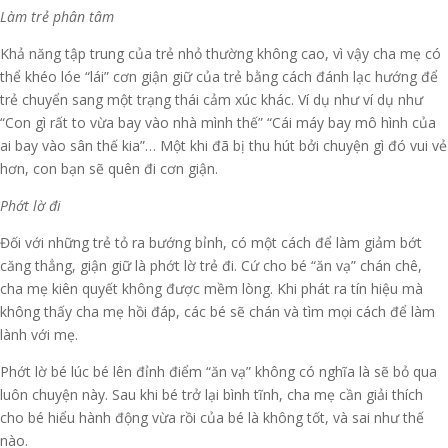
Làm trẻ phân tâm
Khả năng tập trung của trẻ nhỏ thường không cao, vì vậy cha mẹ có
thể khéo lóe “lái” cơn giận giữ của trẻ bằng cách đánh lạc hướng để
trẻ chuyển sang một trạng thái cảm xúc khác. Ví dụ như ví dụ như
“Con gì rất to vừa bay vào nhà mình thế” “Cái máy bay mô hình của
ai bay vào sân thế kia”… Một khi đã bị thu hút bởi chuyện gì đó vui vẻ
hơn, con bạn sẽ quên đi cơn giận.
Phớt lờ đi
Đối với những trẻ tỏ ra bướng bỉnh, có một cách để làm giảm bớt
căng thẳng, giận giữ là phớt lờ trẻ đi. Cứ cho bé “ăn vạ” chán chê,
cha mẹ kiên quyết không được mềm lòng. Khi phát ra tín hiệu mà
không thấy cha mẹ hồi đáp, các bé sẽ chán và tìm mọi cách để làm
lành với mẹ.
Phớt lờ bé lúc bé lên đỉnh điểm “ăn vạ” không có nghĩa là sẽ bỏ qua
luôn chuyện này. Sau khi bé trở lại bình tĩnh, cha mẹ cần giải thích
cho bé hiểu hành động vừa rồi của bé là không tốt, và sai như thế
nào.