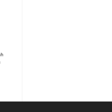
h
nh
ủ