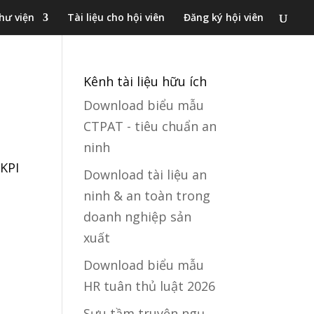
hư viện
Tài liệu cho hội viên
Đăng ký hội viên
Kênh tài liệu hữu ích
Download biểu mẫu
CTPAT - tiêu chuẩn an
ninh
 KPI
Download tài liệu an
ninh & an toàn trong
doanh nghiệp sản
xuất
Download biểu mẫu
HR tuân thủ luật 2026
Sưu tầm truyện ngụ