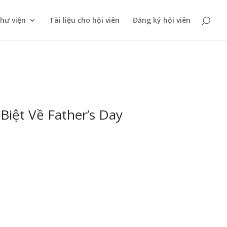
thư viện
Tài liệu cho hội viên
Đăng ký hội viên
iệt Về Father’s Day