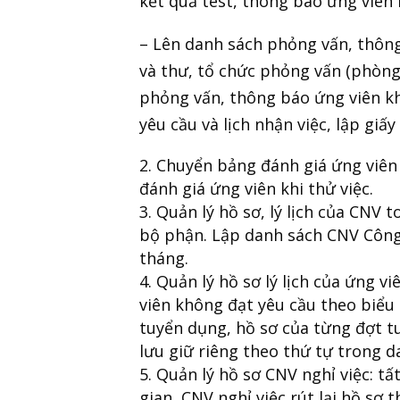
kết quả test, thông báo ứng viên
– Lên danh sách phỏng vấn, thôn
và thư, tổ chức phỏng vấn (phòng 
phỏng vấn, thông báo ứng viên kh
yêu cầu và lịch nhận việc, lập giấy
Chuyển bảng đánh giá ứng viên
đánh giá ứng viên khi thử việc.
Quản lý hồ sơ, lý lịch của CNV t
bộ phận. Lập danh sách CNV Công
tháng.
Quản lý hồ sơ lý lịch của ứng v
viên không đạt yêu cầu theo biể
tuyển dụng, hồ sơ của từng đợt t
lưu giữ riêng theo thứ tự trong d
Quản lý hồ sơ CNV nghỉ việc: tấ
gian, CNV nghỉ việc rút lại hồ sơ 