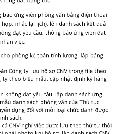
 không đạt bằng thư
g báo ứng viên phòng vấn bằng điện thoại
họp, nhắc lại lịch), lên danh sách kết quả
ông đạt yêu cầu, thông báo ứng viên đạt
 nhận việc.
 cho phòng kế toán tính lương, lập bảng
oàn Công ty: lưu hồ sơ CNV trong file theo
 ty theo biểu mẫu, cập nhật định kỳ hàng
iên không đạt yêu cầu: lập danh sách ứng
u mẫu danh sách phỏng vấn của Thủ tục
uyển dụng đối với mỗi loại chức danh được
anh sách.
t cả CNV nghỉ việc được lưu theo thứ tự thời
thì phải photo lưu hồ sơ, lập danh sách CNV