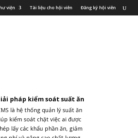
hư viện
Tài liệu cho hội viên
Đăng ký hội viên
iải pháp kiểm soát suất ăn
CMS là hệ thống quản lý suất ăn
iúp kiểm soát chặt việc ai được
hép lấy các khẩu phần ăn, giảm
ãng phí và nâng cao chất lượng