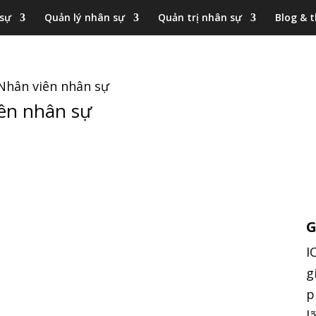
 sự
Quản lý nhân sự
Quản trị nhân sự
Blog & t
 Nhân viên nhân sự
iên nhân sự
G
I
g
p
l