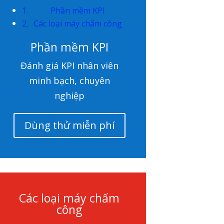
Phần mềm KPI
Các loại máy chấm công
Phần mềm KPI
Đánh giá KPI nhân viên
minh bạch, chuyên
nghiệp
Dùng thử miễn phí
Các loại máy chấm
công