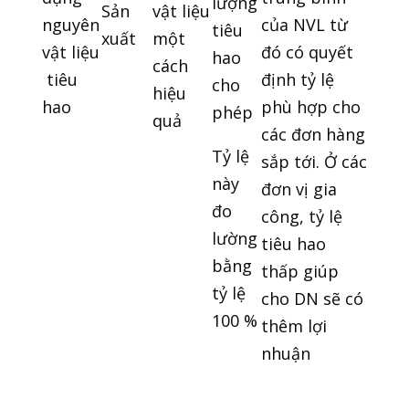
lượng
Sản
vật liệu
nguyên
của NVL từ
tiêu
xuất
một
vật liệu
đó có quyết
hao
cách
tiêu
định tỷ lệ
cho
hiệu
hao
phù hợp cho
phép
quả
các đơn hàng
Tỷ lệ
sắp tới. Ở các
này
đơn vị gia
đo
công, tỷ lệ
lường
tiêu hao
bằng
thấp giúp
tỷ lệ
cho DN sẽ có
100 %
thêm lợi
nhuận