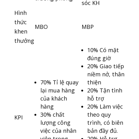
sóc KH
Hình
thức
MBO
MBP
khen
thưởng
10% Có mặt
đúng giờ
20% Giao tiếp
niềm nở, thân
70% Tỉ lệ quay
thiện
lại mua hàng
20% Tận tình
của khách
hỗ trợ
hàng
20% Làm việc
30% chất
theo quy
KPI
lượng công
trình, có biên
việc của nhân
bản đầy đủ.
viên trong
20% Hỗ trợ