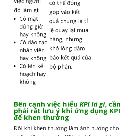
việc người
có thể đóng
đó làm gì:
góp vào kết
Có mặt
quả chung là tỉ
đúng giờ
lệ quay lại mua
hay không
hàng, nhưng
Có đào tạo
khó lòng đảm
nhân viên
bảo kết quả của
hay không
Có lên kế
bộ phận.
hoạch hay
không
Bên cạnh việc hiểu
KPI là gì
, cần
phải rất lưu ý khi ứng dụng KPI
để khen thưởng
Đôi khi khen thưởng làm ảnh hưởng cho