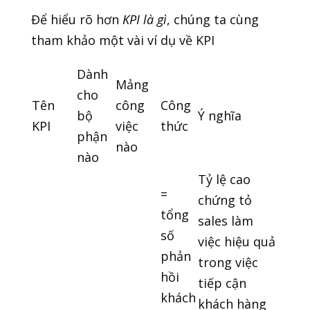
Để hiểu rõ hơn
KPI là gì
, chúng ta cùng
tham khảo một vài ví dụ về KPI
Dành
Mảng
cho
Tên
công
Công
bộ
Ý nghĩa
KPI
việc
thức
phận
nào
nào
Tỷ lệ cao
=
chứng tỏ
tổng
sales làm
số
việc hiệu quả
phản
trong việc
hồi
tiếp cận
khách
khách hàng