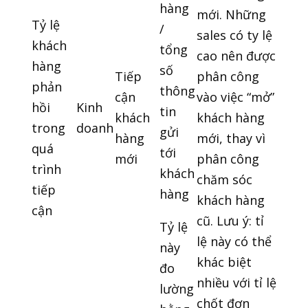
hàng
mới. Những
Tỷ lệ
/
sales có ty lệ
khách
tổng
cao nên được
hàng
số
Tiếp
phân công
phản
thông
cận
vào việc “mở”
hồi
Kinh
tin
khách
khách hàng
trong
doanh
gửi
hàng
mới, thay vì
quá
tới
mới
phân công
trình
khách
chăm sóc
tiếp
hàng
khách hàng
cận
cũ. Lưu ý: tỉ
Tỷ lệ
lệ này có thể
này
khác biệt
đo
nhiều với tỉ lệ
lường
chốt đơn