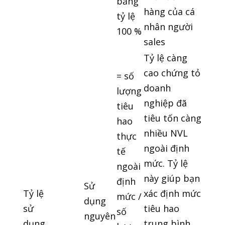
bằng
hàng của cá
tỷ lệ
nhân người
100 %
sales
Tỷ lệ càng
cao chứng tỏ
= số
doanh
lượng
nghiệp đã
tiêu
tiêu tốn càng
hao
nhiều NVL
thực
ngoài định
tế
mức. Tỷ lệ
ngoài
này giúp bạn
định
Sử
Tỷ lệ
xác định mức
mức /
dụng
sử
tiêu hao
số
nguyên
dụng
trung bình