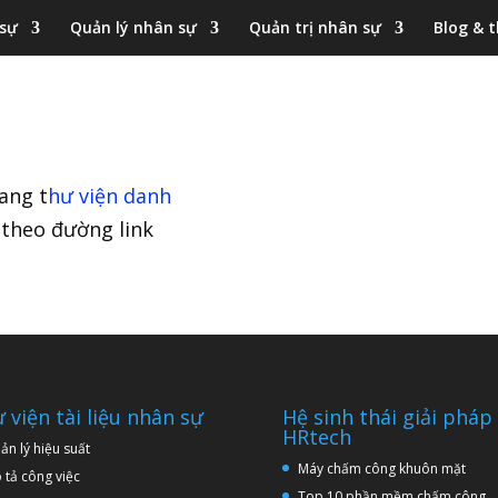
 sự
Quản lý nhân sự
Quản trị nhân sự
Blog & t
ang t
hư viện danh
g theo đường link
 viện tài liệu nhân sự
Hệ sinh thái giải pháp
HRtech
ản lý hiệu suất
Máy chấm công khuôn mặt
 tả công việc
Top 10 phần mềm chấm công