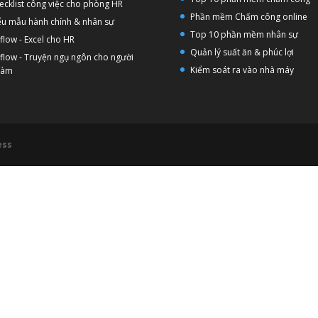
ecklist công việc cho phòng HR
Phần mềm Chấm công online
ểu mẫu hành chính & nhân sự
Top 10 phần mềm nhân sự
flow - Excel cho HR
Quản lý suất ăn & phúc lợi
flow - Truyện ngụ ngôn cho người
Kiểm soát ra vào nhà máy
 làm
ess