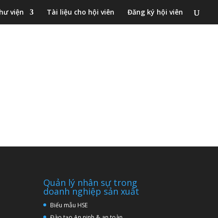
hư viện
Tài liệu cho hội viên
Đăng ký hội viên
Quản lý nhân sự trong
doanh nghiệp sản xuất
Biểu mẫu HSE
Đào tạo An ninh & an toàn