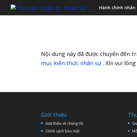
Hành chính nhân
Nội dung này đã được chuyển đến tr
mục kiến thức nhân sự
. XIn vui lòn
Giới thiệu
Thư
Giới thiệu về chúng tôi
Qu
Chính sách bảo mật
Mô