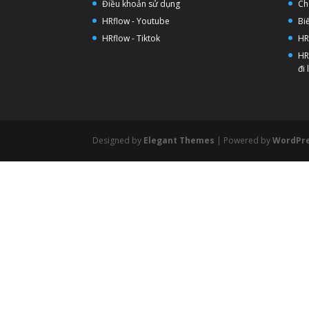
Điều khoản sử dụng
Ch
HRflow - Youtube
Bi
HRflow - Tiktok
HR
HR
đi
Designed by
Elegant Themes
| Powered by
WordPr