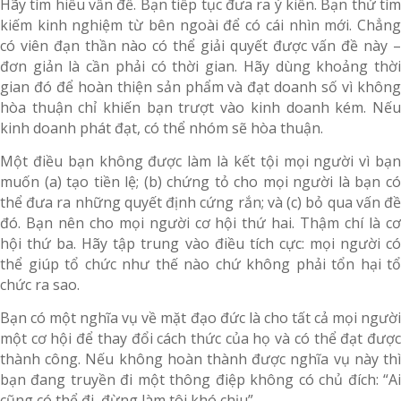
Hãy tìm hiểu vấn đề. Bạn tiếp tục đưa ra ý kiến. Bạn thử tìm
kiếm kinh nghiệm từ bên ngoài để có cái nhìn mới. Chẳng
có viên đạn thần nào có thể giải quyết được vấn đề này –
đơn giản là cần phải có thời gian. Hãy dùng khoảng thời
gian đó để hoàn thiện sản phẩm và đạt doanh số vì không
hòa thuận chỉ khiến bạn trượt vào kinh doanh kém. Nếu
kinh doanh phát đạt, có thể nhóm sẽ hòa thuận.
Một điều bạn không được làm là kết tội mọi người vì bạn
muốn (a) tạo tiền lệ; (b) chứng tỏ cho mọi người là bạn có
thể đưa ra những quyết định cứng rắn; và (c) bỏ qua vấn đề
đó. Bạn nên cho mọi người cơ hội thứ hai. Thậm chí là cơ
hội thứ ba. Hãy tập trung vào điều tích cực: mọi người có
thể giúp tổ chức như thế nào chứ không phải tổn hại tổ
chức ra sao.
Bạn có một nghĩa vụ về mặt đạo đức là cho tất cả mọi người
một cơ hội để thay đổi cách thức của họ và có thể đạt được
thành công. Nếu không hoàn thành được nghĩa vụ này thì
bạn đang truyền đi một thông điệp không có chủ đích: “Ai
cũng có thể đi, đừng làm tôi khó chịu”.