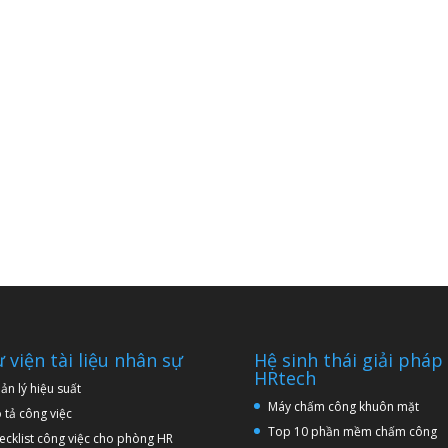
 viện tài liệu nhân sự
Hệ sinh thái giải pháp
HRtech
ản lý hiệu suất
Máy chấm công khuôn mặt
 tả công việc
Top 10 phần mềm chấm công
ecklist công việc cho phòng HR