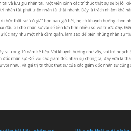
ài và lưu giữ nhân tài. Một viễn cảnh các trí thức thật sự sẽ bị lôi ké
 trị nhân tài, phát triển nhân tài thật nhanh. Đây là trách nhiệm khá 
 tri thức thật sự “có giá” hơn bao giờ hết, họ có khuynh hướng chọn nh
i đầu tư cho nhân sự với số tiền lớn hơn nhiều so với trước đây. Điề
 sự lúc này như một nhà cầm quân, làm sao để biến những nhân sự “bậ
y ra trong 10 năm kế tiếp. Với khuynh hướng như vậy, vai trò hoạch đ
m đốc nhân sự. Đối với các giám đốc nhân sự chúng ta, đây vừa là thá
 với nhau, và giá trị tri thức thật sự của các giám đốc nhân sự cũng