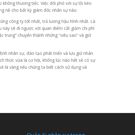
o không thương tiếc. Việc đối phó với sự lôi kéo
nặng nề cho bất kỳ giám đốc nhân sự nào.
ững công ty tốt nhất, trả lương hậu hĩnh nhất. Là
u này sẽ đi ngược với quan điểm cắt giảm chi phí
c trung” chuyển thành những “siêu sao” và giữ
ịnh nhân sự, đào tạo phát triển và lưu giữ nhân
ch thức vừa là cơ hội, không lúc nào hết sẽ có sự
 sẽ là vàng nếu chúng ta biết cách sử dụng và