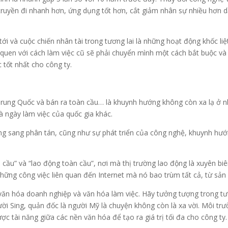
 truyền đi nhanh hơn, ứng dụng tốt hơn, cắt giảm nhân sự nhiều hơn 
tới và cuộc chiến nhân tài trong tương lai là những hoạt động khốc li
ã quen với cách làm việc cũ sẽ phải chuyển mình một cách bắt buộc v
 tốt nhất cho công ty.
tại Trung Quốc và bán ra toàn cầu… là khuynh hướng không còn xa lạ ở 
là ngày làm việc của quốc gia khác.
ng sang phân tán, cũng như sự phát triển của công nghệ, khuynh hướ
 cầu” và “lao động toàn cầu”, nơi mà thị trường lao động là xuyên biê
ng công việc liên quan đến Internet mà nó bao trùm tất cả, từ sản x
n hóa doanh nghiệp và văn hóa làm việc. Hãy tưởng tượng trong tương
ười Sing, quản đốc là người Mỹ là chuyện không còn là xa vời. Môi tr
c tài năng giữa các nền văn hóa để tạo ra giá trị tối đa cho công ty.