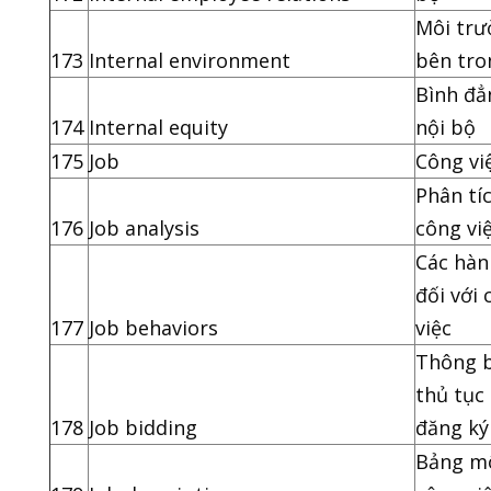
Môi trư
173
Internal environment
bên tro
Bình đẳ
174
Internal equity
nội bộ
175
Job
Công vi
Phân tí
176
Job analysis
công vi
Các hàn
đối với
177
Job behaviors
việc
Thông 
thủ tục
178
Job bidding
đăng ký
Bảng m