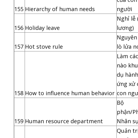
155
Hierarchy of human needs
người
Nghỉ lễ 
156
Holiday leave
lương)
Nguyên 
157
Hot stove rule
lò lửa 
Làm cá
nào kh
dụ hành
ứng xử 
158
How to influence human behavior
con ngư
Bộ
phận/P
159
Human resource department
Nhân s
Quản tr