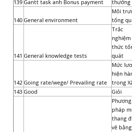
139
Gantt task anh Bonus payment
thưởng
Môi trư
140
General environment
tổng qu
Trắc
nghiệm 
thức tổ
141
General knowledge tests
quát
Mức lư
hiện hà
142
Going rate/wege/ Prevailing rate
trong X
143
Good
Giỏi
Phương
pháp m
thang 
vẽ bằng