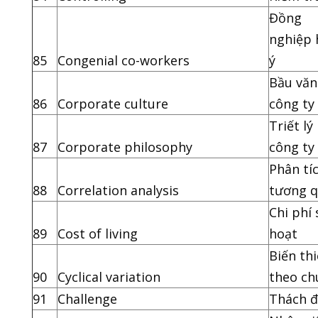
Đồng
nghiệp
85
Congenial co-workers
ý
Bầu văn
86
Corporate culture
công ty
Triết lý
87
Corporate philosophy
công ty
Phân tí
88
Correlation analysis
tương 
Chi phí 
89
Cost of living
hoạt
Biến th
90
Cyclical variation
theo ch
91
Challenge
Thách 