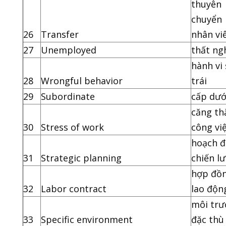
thuyên
chuyển
26
Transfer
nhân vi
27
Unemployed
thất ng
hành vi 
28
Wrongful behavior
trái
29
Subordinate
cấp dướ
căng th
30
Stress of work
công vi
hoạch đ
31
Strategic planning
chiến l
hợp đồ
32
Labor contract
lao độn
môi tr
33
Specific environment
đặc thù