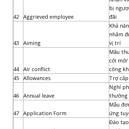
bị ngượ
42
Aggrieved employee
đãi
Khả nă
nhắm đ
43
Aiming
vị trí
Mâu th
cởi mở/
44
Air conflict
công kh
45
Allowances
Trợ cấp
Nghỉ p
46
Annual leave
thường 
Mẫu đơ
47
Application Form
ứng tuy
Đào tạo