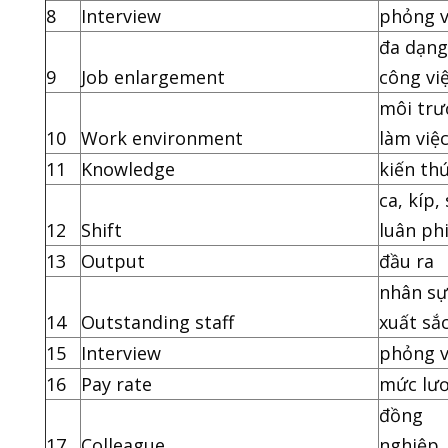
8
Interview
phỏng 
đa dạng
9
Job enlargement
công vi
môi tr
10
Work environment
làm việ
11
Knowledge
kiến th
ca, kíp,
12
Shift
luân ph
13
Output
đầu ra
nhân sự
14
Outstanding staff
xuất sắ
15
Interview
phỏng 
16
Pay rate
mức lư
đồng
17
Colleague
nghiệp