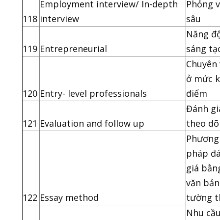
Employment interview/ In-depth
Phỏng 
118
interview
sâu
Năng đ
119
Entrepreneurial
sáng tạ
Chuyên 
ở mức k
120
Entry- level professionals
điểm
Đánh gi
121
Evaluation and follow up
theo dõ
Phương
pháp đ
giá bằn
văn bản
122
Essay method
tường t
Nhu cầ