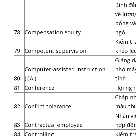
Bình đẳ
về lươn
bổng và
78
Compensation equity
ngộ
Kiểm tr
79
Competent supervision
khéo lé
Giảng d
Computer-assisted instruction
nhờ má
80
(CAI)
tính
81
Conference
Hội ngh
Chấp n
82
Conflict tolerance
mâu th
Nhân vi
83
Contractual employee
hợp đồ
84
Controlling
Kiểm tr