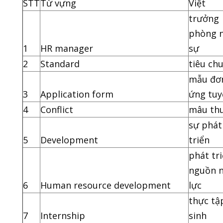
STT
Từ vựng
Việt
trưởng
phòng 
1
HR manager
sự
2
Standard
tiêu ch
mẫu đơ
3
Application form
ứng tuy
4
Conflict
mâu th
sự phát
5
Development
triển
phát tr
nguồn 
6
Human resource development
lực
thực tậ
7
Internship
sinh