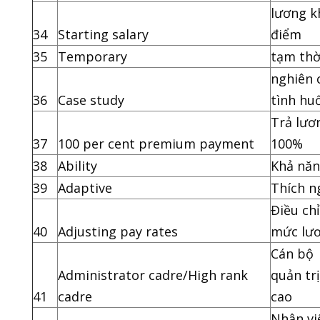
lương k
34
Starting salary
điểm
35
Temporary
tạm thờ
nghiên 
36
Case study
tình hu
Trả lươ
37
100 per cent premium payment
100%
38
Ability
Khả nă
39
Adaptive
Thích n
Điều ch
40
Adjusting pay rates
mức lư
Cán bộ
Administrator cadre/High rank
quản tr
41
cadre
cao
Nhân vi