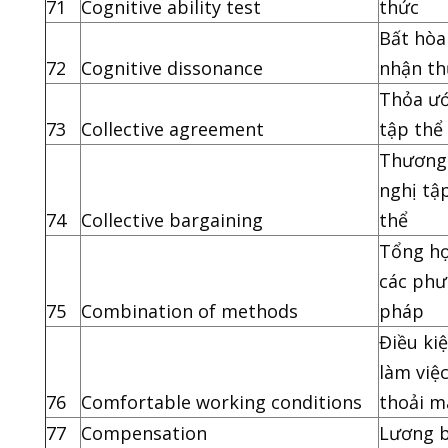
71
Cognitive ability test
thức
Bất hòa
72
Cognitive dissonance
nhận th
Thỏa ư
73
Collective agreement
tập thể
Thương
nghị tậ
74
Collective bargaining
thể
Tổng h
các ph
75
Combination of methods
pháp
Điều ki
làm việ
76
Comfortable working conditions
thoải m
77
Compensation
Lương 