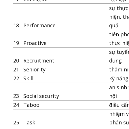
sự thực
hiện, t
18
Performance
quả
tiên ph
19
Proactive
thực hi
sự tuyể
20
Recruitment
dụng
21
Seniority
thâm ni
22
Skill
kỹ năng
an sinh 
23
Social security
hội
24
Taboo
điều cấ
nhiệm v
25
Task
phận s