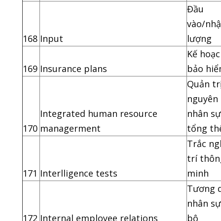
Đầu
vào/nh
168
Input
lượng
Kế hoạc
169
Insurance plans
bảo hi
Quản tr
nguyên
Integrated human resource
nhân sự
170
managerment
tổng th
Trắc ng
trí thô
171
Interlligence tests
minh
Tương 
nhân sự
172
Internal employee relations
bộ