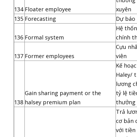
thường
134
Floater employee
xuyên
135
Forecasting
Dự báo
Hệ thố
136
Formal system
chính t
Cựu nh
137
Former employees
viên
Kế hoạc
Haley/ t
lương c
Gain sharing payment or the
tỷ lệ tiề
138
halsey premium plan
thưởng
Trả lươ
cơ bản 
với tiền