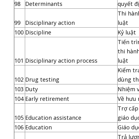
98
Determinants
quyết đ
Thi hàn
99
Disciplinary action
luật
100
Discipline
Kỷ luật
Tiến trì
thi hàn
101
Disciplinary action process
luật
Kiểm tr
102
Drug testing
dùng t
103
Duty
Nhiệm 
104
Early retirement
Về hưu 
Trợ cấp
105
Education assistance
giáo dụ
106
Education
Giáo dụ
Trả lươ