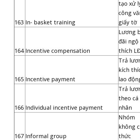
tạo xử l
công vă
163
In- basket training
giấy tờ
Lương 
đãi ngộ
164
Incentive compensation
thích L
Trả lươ
kích thí
165
Incentive payment
lao độn
Trả lươ
theo cá
166
Individual incentive payment
nhân
Nhóm
không c
167
Informal group
thức