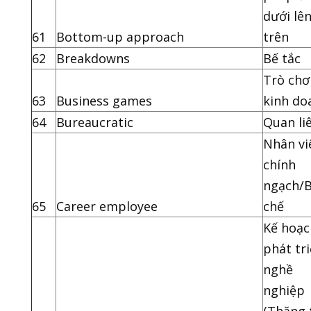
dưới lê
61
Bottom-up approach
trên
62
Breakdowns
Bế tắc
Trò chơ
63
Business games
kinh do
64
Bureaucratic
Quan li
Nhân vi
chính
ngạch/B
65
Career employee
chế
Kế hoạc
phát tr
nghề
nghiệp