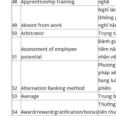
48
Apprenticeship training
nghề
Nghỉ là
(không 
49
Absent from work
nghỉ hẳ
50
Arbitrator
Trọng t
Đánh gi
Assessment of employee
tiềm nă
51
potential
nhân vi
Phương
pháp x
hạng lu
52
Alternation Ranking method
phiên
53
Average
Trung b
Thưởng
54
Award/reward/gratification/bonus
tiền th