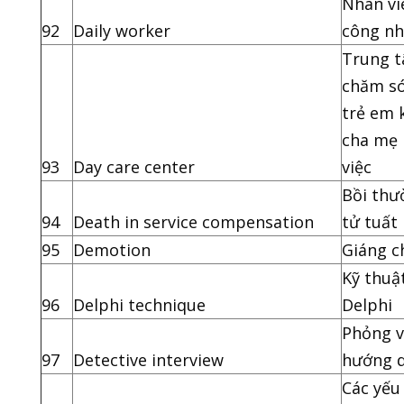
Nhân vi
92
Daily worker
công nh
Trung 
chăm s
trẻ em 
cha mẹ
93
Day care center
việc
Bồi thư
94
Death in service compensation
tử tuất
95
Demotion
Giáng c
Kỹ thuậ
96
Delphi technique
Delphi
Phỏng 
97
Detective interview
hướng 
Các yếu