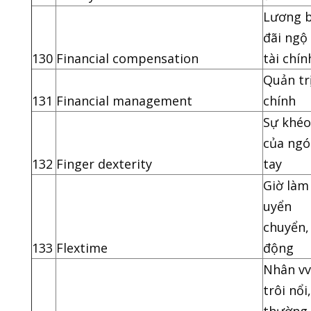
Lương 
đãi ngộ
130
Financial compensation
tài chín
Quản tr
131
Financial management
chính
Sự khéo
của ngó
132
Finger dexterity
tay
Giờ làm
uyển
chuyển, 
133
Flextime
động
Nhân vv
trôi nổi