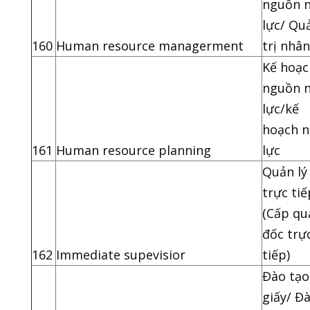
nguồn 
lực/ Qu
160
Human resource managerment
trị nhân
Kế hoạc
nguồn 
lực/kế
hoạch 
161
Human resource planning
lực
Quản lý
trực tiế
(Cấp qu
đốc trự
162
Immediate supevisior
tiếp)
Đào tạo
giấy/ Đ