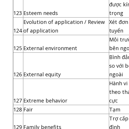
được kí
123
Esteem needs
trọng
Evolution of application / Review
Xét đơn
124
of application
tuyển
Môi trư
125
External environment
bên ngo
Bình đẳ
so với 
126
External equity
ngoài
Hành vi
theo th
127
Extreme behavior
cực
128
Fair
Tạm
Trợ cấp
129
Family benefits
đình