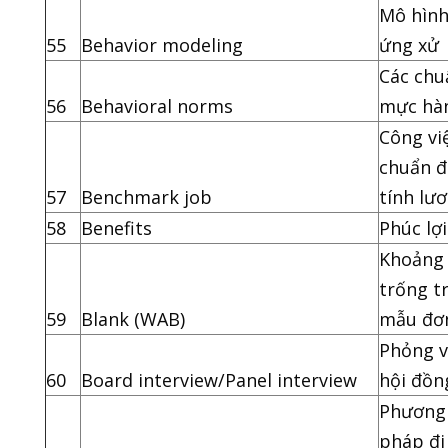
Mô hìn
55
Behavior modeling
ứng xử
Các chu
56
Behavioral norms
mực hàn
Công vi
chuẩn đ
57
Benchmark job
tính lư
58
Benefits
Phúc lợi
Khoảng
trống t
59
Blank (WAB)
mẫu đơ
Phỏng 
60
Board interview/Panel interview
hội đồn
Phương
pháp đi