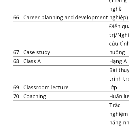
(Thăng 
nghề
66
Career planning and development
nghiệp)
Điển qu
trị/Ngh
cứu tìn
67
Case study
huống
68
Class A
Hạng A
Bài thu
trình t
69
Classroom lecture
lớp
70
Coaching
Huấn lu
Trắc
nghiệm
năng n