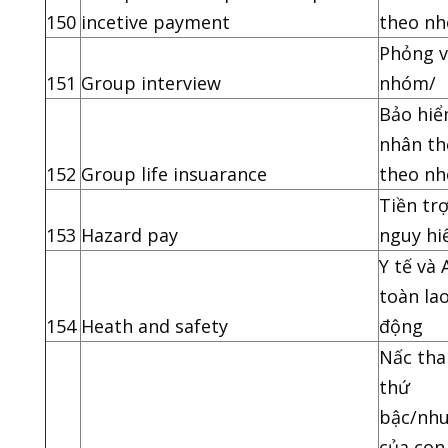
150
incetive payment
theo n
Phỏng 
151
Group interview
nhóm/
Bảo hi
nhân th
152
Group life insuarance
theo n
Tiền tr
153
Hazard pay
nguy h
Y tế và 
toàn la
154
Heath and safety
động
Nấc th
thứ
bậc/nhu
của con