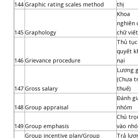
144
Graphic rating scales method
thị
Khoa
nghiên 
145
Graphology
chữ viết
Thủ tục 
quyết k
146
Grievance procedure
nại
Lương 
(Chưa t
147
Gross salary
thuế)
Đánh gi
148
Group appraisal
nhóm
Chú trọ
149
Group emphasis
vào nh
Group incentive plan/Group
Trả lươ