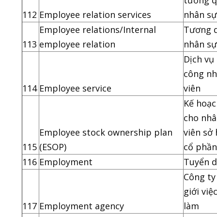
tương 
112
Employee relation services
nhân sự
Employee relations/Internal
Tương 
113
employee relation
nhân sự
Dịch vụ
công n
114
Employee service
viên
Kế hoạc
cho nhâ
Employee stock ownership plan
viên sở
115
(ESOP)
cổ phần
116
Employment
Tuyển 
Công ty
giới việ
117
Employment agency
làm