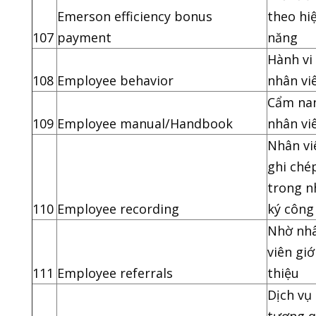
Emerson efficiency bonus
theo hi
107
payment
năng
Hành vi
108
Employee behavior
nhân vi
Cẩm na
109
Employee manual/Handbook
nhân vi
Nhân vi
ghi ché
trong n
110
Employee recording
ký công
Nhờ nh
viên giớ
111
Employee referrals
thiệu
Dịch vụ