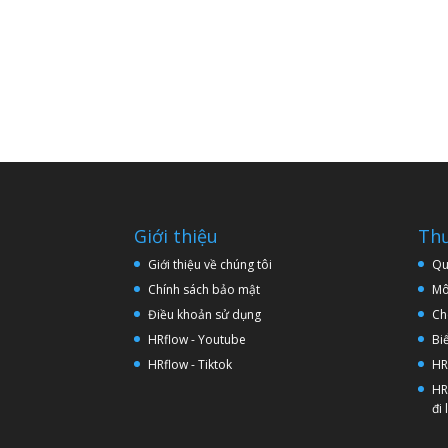
Giới thiệu
Thư
Giới thiệu về chúng tôi
Qu
Chính sách bảo mật
Mô
Điều khoản sử dụng
Ch
HRflow - Youtube
Bi
HRflow - Tiktok
HR
HR
đi