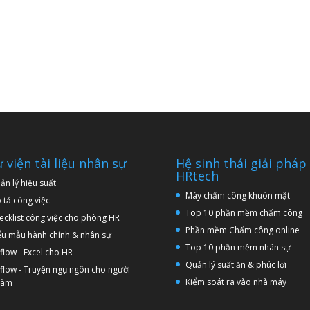
 viện tài liệu nhân sự
Hệ sinh thái giải pháp
HRtech
ản lý hiệu suất
Máy chấm công khuôn mặt
 tả công việc
Top 10 phần mềm chấm công
ecklist công việc cho phòng HR
Phần mềm Chấm công online
ểu mẫu hành chính & nhân sự
Top 10 phần mềm nhân sự
flow - Excel cho HR
Quản lý suất ăn & phúc lợi
flow - Truyện ngụ ngôn cho người
Kiểm soát ra vào nhà máy
 làm