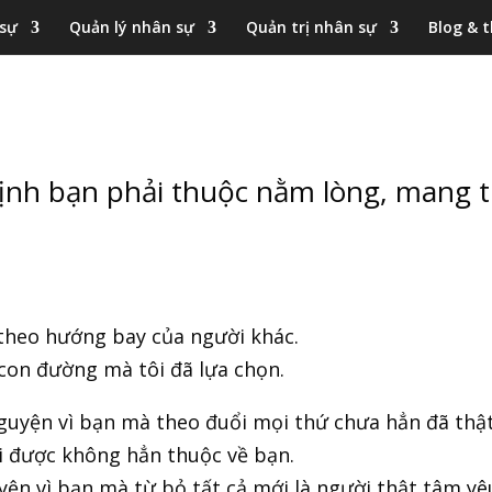
 sự
Quản lý nhân sự
Quản trị nhân sự
Blog & t
định bạn phải thuộc nằm lòng, mang t
theo hướng bay của người khác.
 con đường mà tôi đã lựa chọn.
uyện vì bạn mà theo đuổi mọi thứ chưa hẳn đã thật 
i được không hẳn thuộc về bạn.
ện vì bạn mà từ bỏ tất cả mới là người thật tâm yê