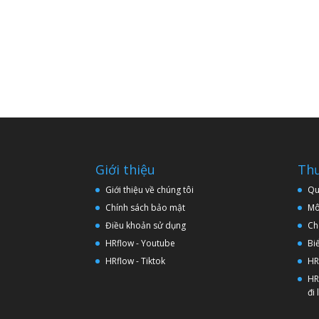
Giới thiệu
Thư
Giới thiệu về chúng tôi
Qu
Chính sách bảo mật
Mô
Điều khoản sử dụng
Ch
HRflow - Youtube
Bi
HRflow - Tiktok
HR
HR
đi