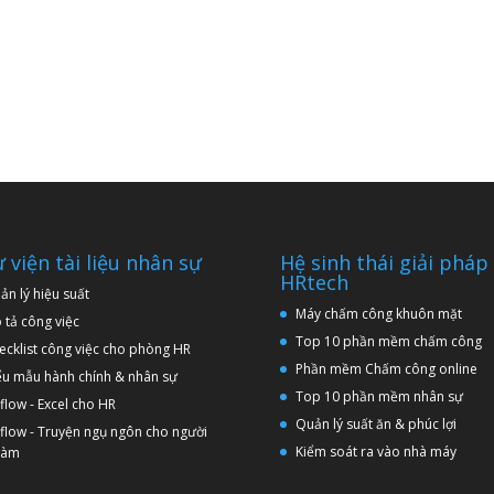
 viện tài liệu nhân sự
Hệ sinh thái giải pháp
HRtech
ản lý hiệu suất
Máy chấm công khuôn mặt
 tả công việc
Top 10 phần mềm chấm công
ecklist công việc cho phòng HR
Phần mềm Chấm công online
ểu mẫu hành chính & nhân sự
Top 10 phần mềm nhân sự
flow - Excel cho HR
Quản lý suất ăn & phúc lợi
flow - Truyện ngụ ngôn cho người
Kiểm soát ra vào nhà máy
 làm