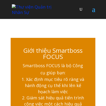
Giới thiệu Smartboss
FOCUS
Smartboss FOCUS là bộ Công
cụ giúp bạn:
Xác định mục tiêu rõ ràng và
hành động cụ thể khi lên kế
họach làm việc
Giám sát hiệu quả tiến trình
công việc một cách hiệu quả