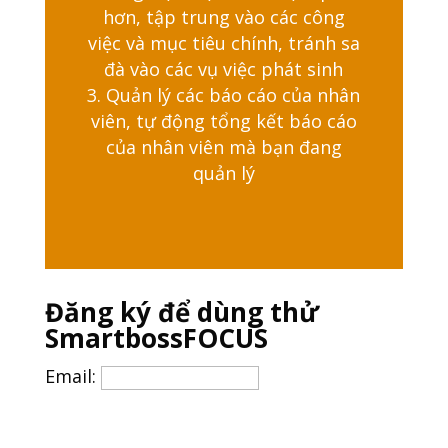
hơn, tập trung vào các công
việc và mục tiêu chính, tránh sa
đà vào các vụ việc phát sinh
Quản lý các báo cáo của nhân
viên, tự động tổng kết báo cáo
của nhân viên mà bạn đang
quản lý
Đăng ký để dùng thử
SmartbossFOCUS
Email: