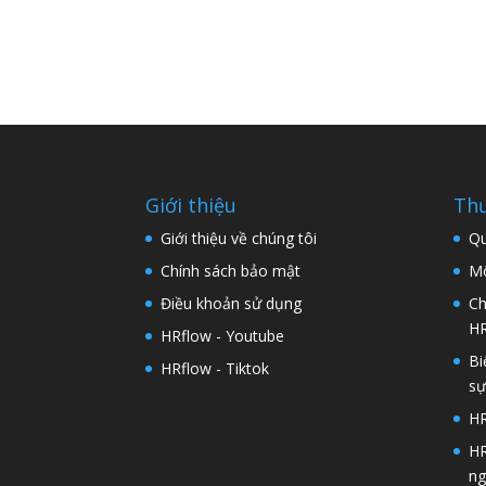
Giới thiệu
Thư
Giới thiệu về chúng tôi
Qu
Chính sách bảo mật
Mô
Điều khoản sử dụng
Ch
H
HRflow - Youtube
Bi
HRflow - Tiktok
s
HR
HR
ng