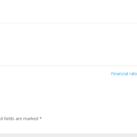
Financial rat
ed fields are marked
*