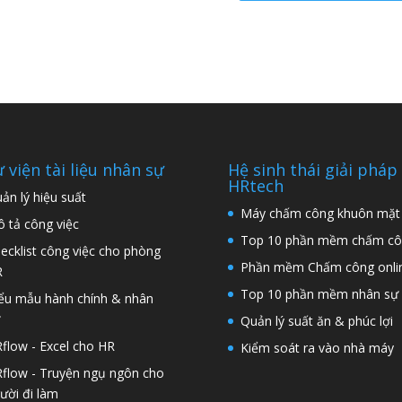
 viện tài liệu nhân sự
Hệ sinh thái giải pháp
HRtech
ản lý hiệu suất
Máy chấm công khuôn mặt
 tả công việc
Top 10 phần mềm chấm cô
ecklist công việc cho phòng
Phần mềm Chấm công onli
R
Top 10 phần mềm nhân sự
ểu mẫu hành chính & nhân
ự
Quản lý suất ăn & phúc lợi
flow - Excel cho HR
Kiểm soát ra vào nhà máy
flow - Truyện ngụ ngôn cho
ười đi làm