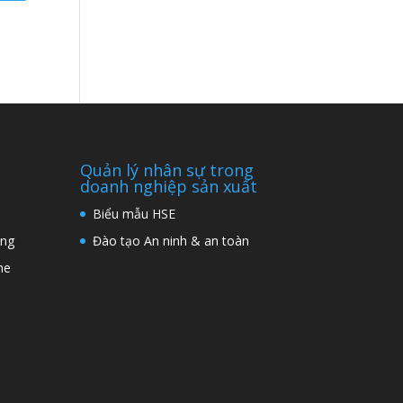
Quản lý nhân sự trong
doanh nghiệp sản xuất
Biểu mẫu HSE
ng
Đào tạo An ninh & an toàn
ne