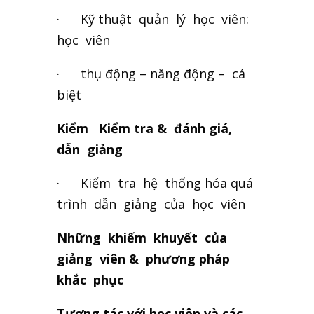
· Kỹ thuật quản lý học viên:
học viên
· thụ động – năng động – cá
biệt
Kiểm
Kiểm
tra & đánh giá,
dẫn giảng
· Kiểm tra hệ thống hóa quá
trình dẫn giảng của học viên
Những khiếm khuyết của
giảng viên & phương pháp
khắc phục
T
ươ
ng t
á
c với học viên và các