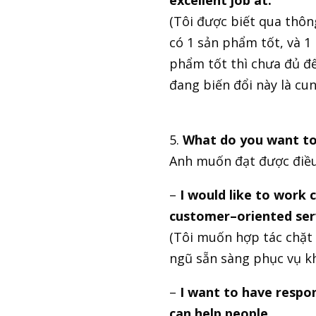
excellent job at.
(Tôi được biết qua thôn
có 1 sản phẩm tốt, và 1
phẩm tốt thì chưa đủ đ
đang biến đổi này là cu
5.
What do you want to 
Anh muốn đạt được điều 
–
I would like to work 
customer–oriented ser
(Tôi muốn hợp tác chặt 
ngũ sẵn sàng phục vụ k
–
I want to have respons
can help people
.