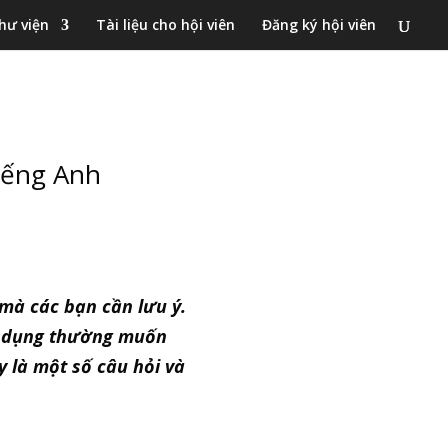
hư viện
Tài liệu cho hội viên
Đăng ký hội viên
iếng Anh
 mà các bạn cần lưu ý.
ển dụng thường muốn
y là một số câu hỏi và