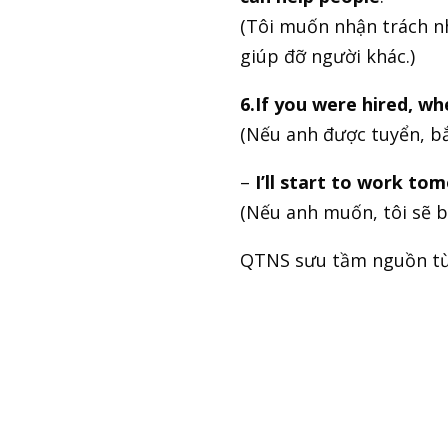
(Tôi muốn nhận trách nh
giúp đỡ người khác.)
6.If you were hired, w
(Nếu anh được tuyển, bắt
–
I’ll start to work tom
(Nếu anh muốn, tôi sẽ b
QTNS sưu tầm nguồn t